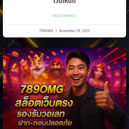
เว็บไหนดี
READ MORE »
789OMG
November 29, 2025