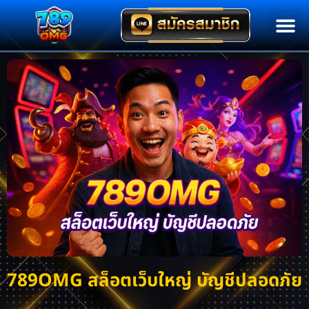
สมัครสมาชิ
ทางเข้าเล่น
บริการของเ
789OMG สล็อตเว็บใหญ่ บัญชีปลอดภัย