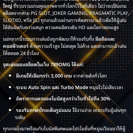
ใหญ่
ที่รวบรวมเกมคุณภาพจากทั่วโลกไว้ในที่เดียว ไม่ว่าจะเป็นเกม
สล็อตจากค่าย PG SLOT, JOKER GAMING, PRAGMATIC PLAY,
SLOTXO, หรือ JILI ทุกเกมล้วนผ่านการคัดสรรมาแล้วเพื่อให้ผู้เล่น
ได้สัมผัสกับความสนุก ความคมชัดระดับ HD และโอกาสชนะสูง
นอกจากนี้ระบบการเล่นยังถูกพัฒนาให้รองรับทั้ง
มือถือและ
คอมพิวเตอร์
ด้วยความเร็วสูง ไม่สะดุด ไม่ค้าง และสามารถเข้าเล่น
ได้ตลอด 24 ชั่วโมง
จุดเด่นของสล็อตในเว็บ 789OMG ได้แก่:
มีเกมให้เลือกกว่า 3,000 เกม
จากค่ายดังทั่วโลก
ระบบ Auto Spin และ Turbo Mode
หมุนไวไม่เสียเวลา
อัตราการแตกของโบนัสสูงกว่าเว็บทั่วไปถึง 30%
รองรับภาษาไทยเต็มรูปแบบ
ใช้งานง่าย เหมาะกับผู้เล่นทุก
ระดับ
ทุกเกมยังมาพร้อมกับโบนัสพิเศษและโปรโมชั่นที่หมุนเวียนมาให้ผู้