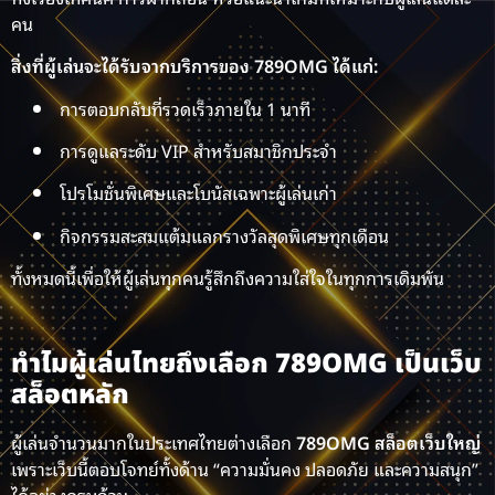
คน
สิ่งที่ผู้เล่นจะได้รับจากบริการของ 789OMG ได้แก่:
การตอบกลับที่รวดเร็วภายใน 1 นาที
การดูแลระดับ VIP สำหรับสมาชิกประจำ
โปรโมชั่นพิเศษและโบนัสเฉพาะผู้เล่นเก่า
กิจกรรมสะสมแต้มแลกรางวัลสุดพิเศษทุกเดือน
ทั้งหมดนี้เพื่อให้ผู้เล่นทุกคนรู้สึกถึงความใส่ใจในทุกการเดิมพัน
ทำไมผู้เล่นไทยถึงเลือก 789OMG เป็นเว็บ
สล็อตหลัก
ผู้เล่นจำนวนมากในประเทศไทยต่างเลือก
789OMG สล็อตเว็บใหญ่
เพราะเว็บนี้ตอบโจทย์ทั้งด้าน “ความมั่นคง ปลอดภัย และความสนุก”
ได้อย่างครบถ้วน