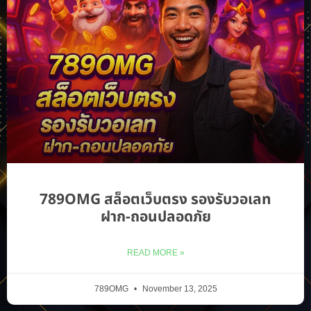
789OMG สล็อตเว็บตรง รองรับวอเลท
ฝาก-ถอนปลอดภัย
READ MORE »
789OMG
November 13, 2025