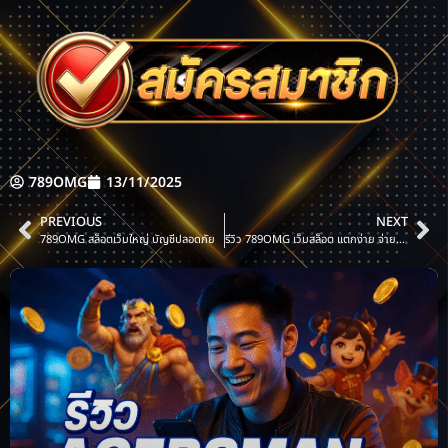
789OMG
13/11/2025
PREVIOUS
NEXT
789OMG สล็อตเว็บใหญ่ บัญชีปลอดภัย
รีวิว 789OMG เว็บสล็อต แตกง่าย จ่ายจริง