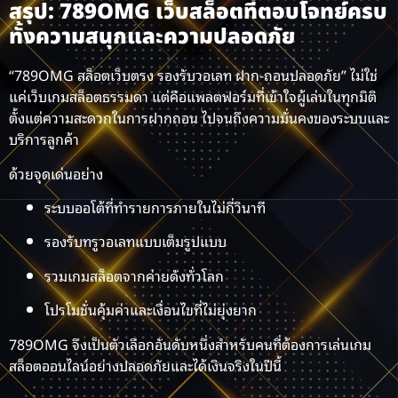
สรุป: 789OMG เว็บสล็อตที่ตอบโจทย์ครบ
ทั้งความสนุกและความปลอดภัย
“789OMG สล็อตเว็บตรง รองรับวอเลท ฝาก-ถอนปลอดภัย” ไม่ใช่
แค่เว็บเกมสล็อตธรรมดา แต่คือแพลตฟอร์มที่เข้าใจผู้เล่นในทุกมิติ
ตั้งแต่ความสะดวกในการฝากถอน ไปจนถึงความมั่นคงของระบบและ
บริการลูกค้า
ด้วยจุดเด่นอย่าง
ระบบออโต้ที่ทำรายการภายในไม่กี่วินาที
รองรับทรูวอเลทแบบเต็มรูปแบบ
รวมเกมสล็อตจากค่ายดังทั่วโลก
โปรโมชั่นคุ้มค่าและเงื่อนไขที่ไม่ยุ่งยาก
789OMG จึงเป็นตัวเลือกอันดับหนึ่งสำหรับคนที่ต้องการเล่นเกม
สล็อตออนไลน์อย่างปลอดภัยและได้เงินจริงในปีนี้