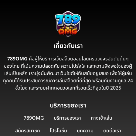
เกี่ยวกับเรา
789OMG
คือผู้ให้บริการเว็บสล็อตออนไลน์ครบวงจรอันดับต้นๆ
ของไทย ที่เน้นความปลอดภัย ความโปร่งใส และความพึงพอใจของผู้
เล่นเป็นหลัก เรามุ่งมั่นพัฒนาเว็บไซต์ให้ทันสมัยอยู่เสมอ เพื่อให้ผู้เล่น
ทุกคนได้รับประสบการณ์การเล่นสล็อตที่ดีที่สุด พร้อมทีมงานดูแล 24
ชั่วโมง และระบบฝากถอนวอเลทที่รวดเร็วที่สุดในปี 2025
บริการของเรา
789OMG
บริการของเรา
ทางเข้าเล่น
สมัครสมาชิก
โปรโมชั่น
บทความ
ติดต่อเรา