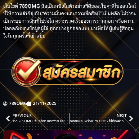
เว็บไซต์
789OMG
ถือเป็นหนึ่งในตัวอย่างที่ดีของเว็บคาสิโนออนไลน์
ที่ให้ความสำคัญกับ “ความมั่นคงและความซื่อสัตย์” เป็นหลัก ไม่ว่าจะ
เป็นระบบการเงินที่โปร่งใส ความรวดเร็วของการฝากถอน หรือความ
ปลอดภัยของข้อมูลผู้ใช้ ทุกอย่างถูกออกแบบมาเพื่อให้ผู้เล่นรู้สึกอุ่น
ใจในทุกครั้งที่เข้าสปิน
789OMG
21/11/2025
PREVIOUS
NEXT
รีวิว 789OMG เว็บสล็อต แตกง่าย จ่ายจริง
ทดลองเล่นฟรีกับ 789OMG ไม่ต้องฝากก่อน