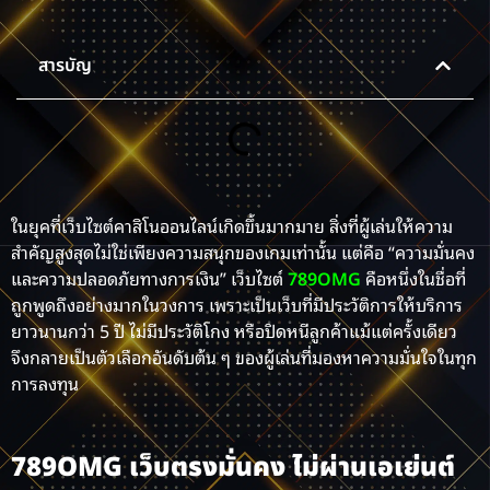
สารบัญ
ในยุคที่เว็บไซต์คาสิโนออนไลน์เกิดขึ้นมากมาย สิ่งที่ผู้เล่นให้ความ
สำคัญสูงสุดไม่ใช่เพียงความสนุกของเกมเท่านั้น แต่คือ “ความมั่นคง
และความปลอดภัยทางการเงิน” เว็บไซต์
789OMG
คือหนึ่งในชื่อที่
ถูกพูดถึงอย่างมากในวงการ เพราะเป็นเว็บที่มีประวัติการให้บริการ
ยาวนานกว่า 5 ปี ไม่มีประวัติโกง หรือปิดหนีลูกค้าแม้แต่ครั้งเดียว
จึงกลายเป็นตัวเลือกอันดับต้น ๆ ของผู้เล่นที่มองหาความมั่นใจในทุก
การลงทุน
789OMG เว็บตรงมั่นคง ไม่ผ่านเอเย่นต์