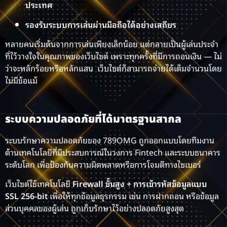
ประเทศ
รองรับระบบการเล่นผ่านมือถือได้อย่างเสถียร
หลายคนเริ่มต้นจากการเล่นเพียงเล็กน้อย แต่กลายเป็นผู้เล่นประจำ
ที่ไว้วางใจในคุณภาพของเว็บไซต์ เพราะทุกครั้งที่มีการถอนเงิน — ไม่
ว่าจะหลักร้อยหรือหลักแสน เว็บไซต์ก็สามารถจ่ายได้เต็มจำนวนโดย
ไม่มีข้อแม้
ระบบความปลอดภัยที่ได้มาตรฐานสากล
ระบบรักษาความปลอดภัยของ 789OMG ถูกออกแบบโดยทีมงาน
ด้านเทคโนโลยีที่มีประสบการณ์ในวงการ Fintech และระบบธนาคาร
ระดับโลก เพื่อป้องกันความผิดพลาดหรือการโจมตีทางไซเบอร์
เว็บไซต์ใช้เทคโนโลยี
Firewall ขั้นสูง + การเข้ารหัสข้อมูลแบบ
SSL 256-bit
เพื่อให้ทุกข้อมูลธุรกรรม เช่น การฝากถอน หรือข้อมูล
ส่วนบุคคลของผู้เล่น ถูกเก็บรักษาไว้อย่างปลอดภัยสูงสุด