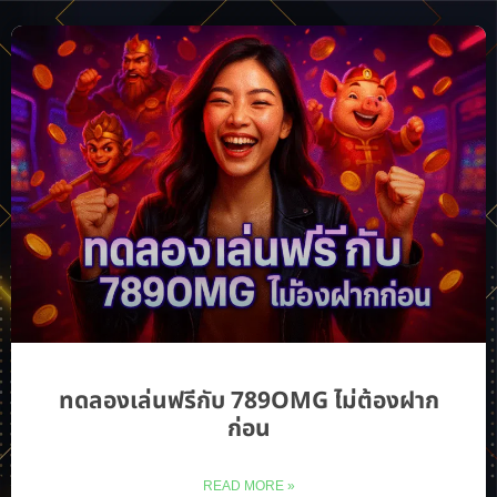
ทดลองเล่นฟรีกับ 789OMG ไม่ต้องฝาก
ก่อน
READ MORE »