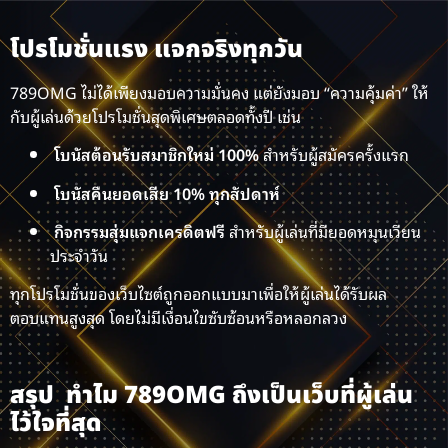
โปรโมชั่นแรง แจกจริงทุกวัน
789OMG ไม่ได้เพียงมอบความมั่นคง แต่ยังมอบ “ความคุ้มค่า” ให้
กับผู้เล่นด้วยโปรโมชั่นสุดพิเศษตลอดทั้งปี เช่น
โบนัสต้อนรับสมาชิกใหม่ 100%
สำหรับผู้สมัครครั้งแรก
โบนัสคืนยอดเสีย 10% ทุกสัปดาห์
กิจกรรมสุ่มแจกเครดิตฟรี
สำหรับผู้เล่นที่มียอดหมุนเวียน
ประจำวัน
ทุกโปรโมชั่นของเว็บไซต์ถูกออกแบบมาเพื่อให้ผู้เล่นได้รับผล
ตอบแทนสูงสุด โดยไม่มีเงื่อนไขซับซ้อนหรือหลอกลวง
สรุป ทำไม 789OMG ถึงเป็นเว็บที่ผู้เล่น
ไว้ใจที่สุด